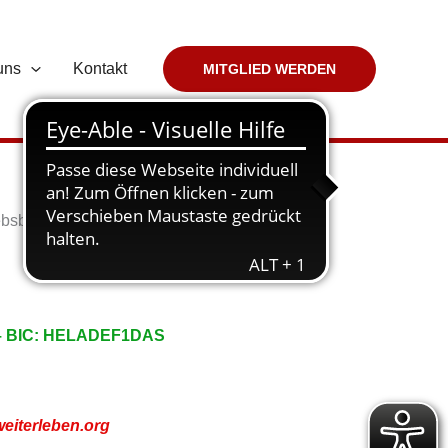
uns
Kontakt
MITGLIED WERDEN
ebsberatung
9 – BIC: HELADEF1DAS
eiterleben.org