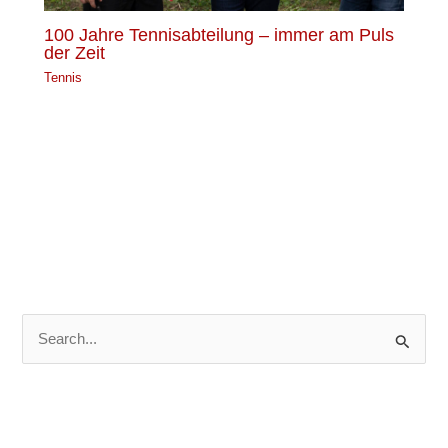
100 Jahre Tennisabteilung – immer am Puls
der Zeit
Tennis
S
u
c
h