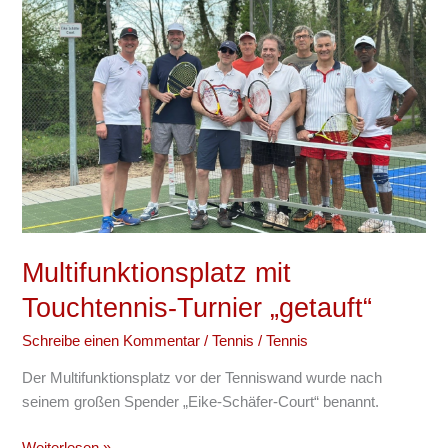
Multifunktionsplatz
mit
Touchtennis-
Turnier
„getauft“
Multifunktionsplatz mit
Touchtennis-Turnier „getauft“
Schreibe einen Kommentar
/
Tennis
/
Tennis
Der Multifunktionsplatz vor der Tenniswand wurde nach
seinem großen Spender „Eike-Schäfer-Court“ benannt.
Weiterlesen »