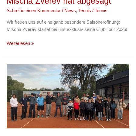
Mischa Zverev hat abgesagt
Schreibe einen Kommentar
/
News
,
Tennis
/
Tennis
Wir freuen uns auf eine ganz besondere Saisoneröffnung:
Mischa Zverev startet bei uns exklusiv seine Club Tour 2026!
Weiterlesen »
Großes
Teilnehmerfeld
bei unseren
Tennis-
Clubmeisterschaften
2025