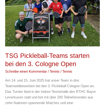
starten
bei
den
3.
Cologne
Open
TSG Pickleball-Teams starten
bei den 3. Cologne Open
Schreibe einen Kommentar
/
Tennis
/
Tennis
Am 14. und 15. Juni 2025 trat unser Team in drei
Teamwettbewerben bei den 3. Pickleball Cologne Open an.
Das Turnier fand in der Indoor-Tennishalle des RTHC Bayer
Leverkusen statt und bot mit über 200 Teilnehmenden aus
zehn Nationen spannende Matches und eine