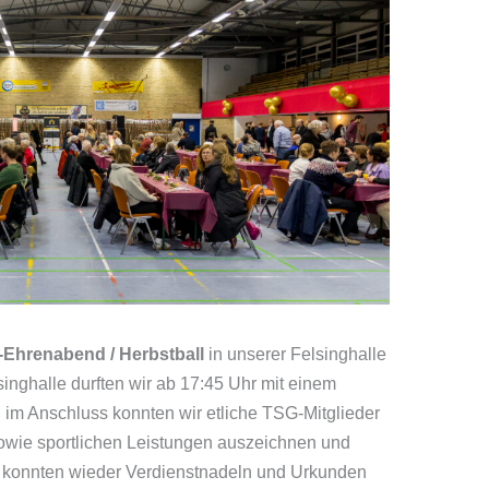
Ehrenabend / Herbstball
in unserer Felsinghalle
lsinghalle durften wir ab 17:45 Uhr mit einem
im Anschluss konnten wir etliche TSG-Mitglieder
 sowie sportlichen Leistungen auszeichnen und
 konnten wieder Verdienstnadeln und Urkunden