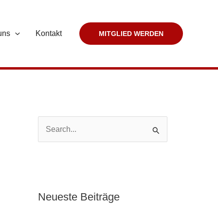
uns
Kontakt
MITGLIED WERDEN
S
u
c
h
e
Neueste Beiträge
n