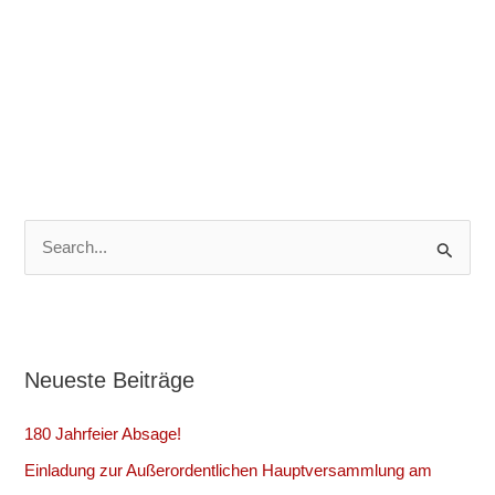
S
u
c
h
Neueste Beiträge
e
n
180 Jahrfeier Absage!
n
Einladung zur Außerordentlichen Hauptversammlung am
a