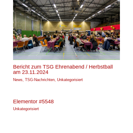
Bericht zum TSG Ehrenabend / Herbstball
am 23.11.2024
News
,
TSG-Nachrichten
,
Unkategorisiert
Elementor #5548
Unkategorisiert