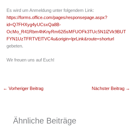
Es wird um Anmeldung unter folgendem Link:
https://forms.office.com/pages/responsepage.aspx?
id=Q7FHXyg4yUCsxQa8B-
OcMo_R41Rbm4hKnyRm62i5sMFUOFk3TUc5N1lZVk9BUT
FYN1UzTFRTVElTVC4u&origin=lprLink&route=shorturl
gebeten.
Wir freuen uns auf Euch!
←
Vorheriger Beitrag
Nächster Beitrag
→
Ähnliche Beiträge