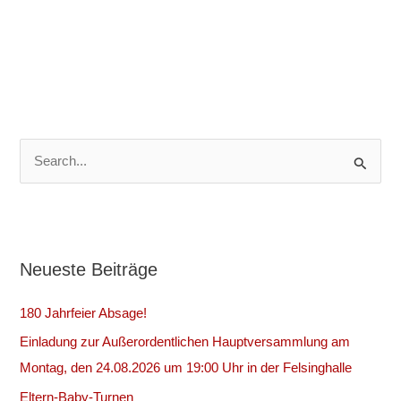
S
u
c
h
Neueste Beiträge
e
n
180 Jahrfeier Absage!
n
Einladung zur Außerordentlichen Hauptversammlung am
a
Montag, den 24.08.2026 um 19:00 Uhr in der Felsinghalle
c
Eltern-Baby-Turnen
h