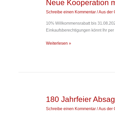
Neue Kooperation m
Neue
Kooperation
Schreibe einen Kommentar
/
Aus der 
mit
Selgros
10% Willkommensrabatt bis 31.08.2026
Einkaufsberechtigungen könnt Ihr per
Weiterlesen »
180 Jahrfeier Absag
180
Jahrfeier
Schreibe einen Kommentar
/
Aus der 
Absage!