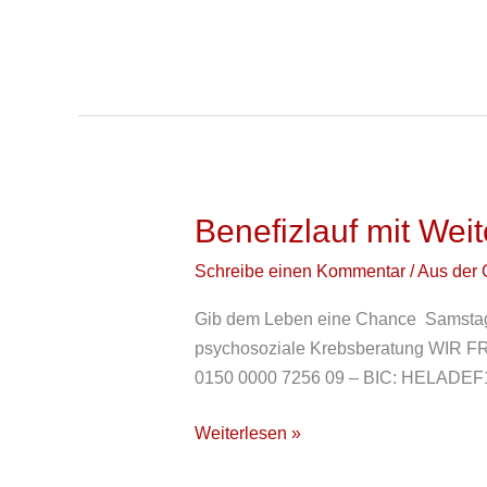
Benefizlauf mit Weit
Benefizlauf
mit
Schreibe einen Kommentar
/
Aus der 
Weiterleben
e.V.
Gib dem Leben eine Chance Samstag 18
psychosoziale Krebsberatung WIR 
0150 0000 7256 09 – BIC: HELADEF1DA
Weiterlesen »