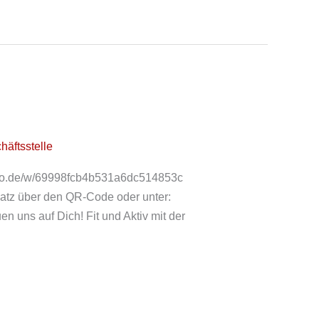
häftsstelle
yolawo.de/w/69998fcb4b531a6dc514853c
latz über den QR-Code oder unter:
uen uns auf Dich! Fit und Aktiv mit der