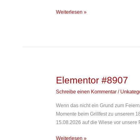
den
Weiterlesen »
24.08.2026
um
19:00
Uhr
in
der
Felsinghalle
Elementor #8907
Elementor
#8907
Schreibe einen Kommentar
/
Unkatego
Wenn das nicht ein Grund zum Feiern
Momente beim Grillfest zu unserem 1
15.08.2026 auf die Wiese vor unsere F
Weiterlesen »