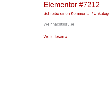
Elementor #7212
Elementor
#7212
Schreibe einen Kommentar
/
Unkatego
Weihnachtsgrüße
Weiterlesen »
Save
the
Date: 180
Jahre